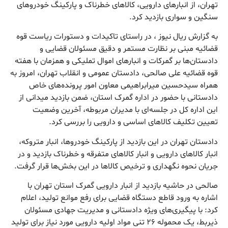
تهران، از انبار‌های دارویی، کالا‌های خطرناک و پارکینگ خودرو‌های
سنگین و سواری بازدید کرد.
به گزارش ریال نیوز ، در راستای تاکیدات و دستورات ریاست قوه
قضائيه مبنی بر نظارت مستمر و دقیق مسئولان قضایی و
دادستان‌ها بر گمرکات و انبار‌های اموال تملیکی و همزمان با هفته
قوه قضائيه علی صالحی، دادستان عمومی و انقلاب تهران، امروز به
همراه سیدحسین میرابراهیمی معاون امور پرونده‌های خاص
دادستانی با حضور در اداره گمرک استان، ضمن بازدید میدانی از
این اداره کل در جلسه‌ای با مدیران مربوطه، آخرین وضعیت
تعیین تکلیف کالا‌های اساسی و دارویی را بررسی کرد.
دادستان تهران در این بازدید از پارکینگ خودروها، انبار متروکه،
انبار کالا‌های دارویی و انبار کالا‌های متفرقه و خطرناک بازدید و در
جریان نحوه نگهداری و ترخیص کالا‌ها در این بخش‌ها قرار گرفت.
صالحی در حاشیه بازدید از انبار دارویی گمرک استان تهران با
اشاره به ورود قاطع دستگاه قضایی برای رفع موانع تولید، اعلام
کرد: با پیگیری‌های ویژه دادستانی و مدیریت جهادی مسئولان
ذیربط، یک محموله ۲۶ تنی مواد اولیه دارویی مورد نیاز برای تولید