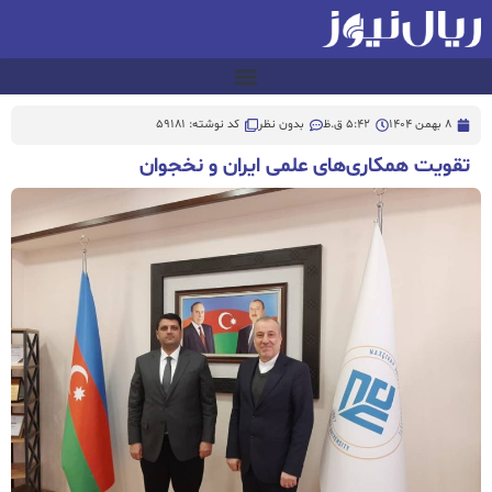
8 بهمن 1404
5:42 ق.ظ
بدون نظر
کد نوشته: 59181
تقویت همکاری‌های علمی ایران و نخجوان