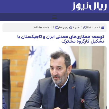
1 اسفند 1404
8:12 ق.ظ
بدون نظر
کد نوشته: 59995
توسعه همکاری‌های معدنی ایران و تاجیکستان با
تشکیل کارگروه مشترک