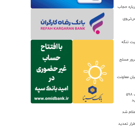
باره حجاب
س‌تی‌وی
یت تنگه
اعات: ۲۱ مزدور موساد و ۴ شرور مسلح
یان معاونت
توسعه خدمات رفاهی جاده‌ای با احداث ۵۹۸
د
علام شد
رار تمدید