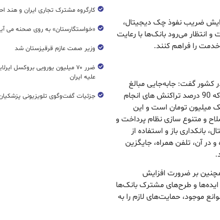
کارگروه مشترک تجاری ایران و هند اح
افزایش ضریب نفوذ چک دیجیتال،
«خواستگارستان» به روی صحنه می آی
 انتظار می‌رود بانک‌ها با رعایت
 خدمت را فراهم کنند.
وزیر صمت عازم قرقیزستان شد
ضرر ۷۰ میلیون یورویی بروکسل ایرل
علیه ایران
ر کشور گفت: جابه‌جایی مبالغ
پایین در شبکه بانکی به صورت آنلاین است به صورتی که 90 درصد تراکنش های انجام
جزئیات گفت‌وگوی تلویزیونی پزشکیان 
راکنش ها، زیر یک میلیون تومان است و این
صلاح و متنوع سازی نظام پرداخت و
، بانکداری باز و استفاده از
 استاندارد EMV طراحی شده و در آن، تلفن همراه، جایگزین
.
همچنین بر ضرورت افزایش
ایده‌ها و طرح‌های مشترک بانک‌ها
وانع موجود، حمایت‌های لازم را به