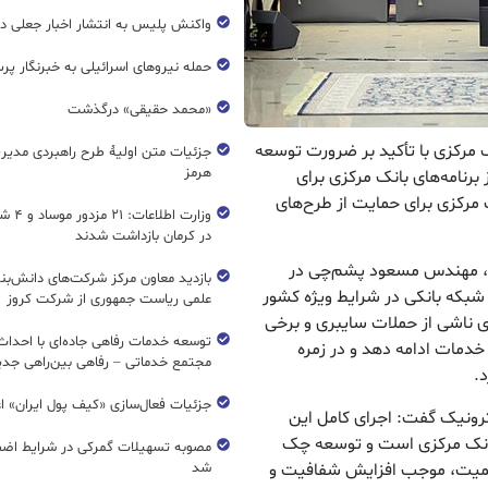
واکنش پلیس به انتشار اخبار جعلی در
حمله نیروهای اسرائیلی به خبرنگار پر
«محمد حقیقی» درگذشت
ک مرکزی با تأکید بر ضرورت توسعه
جزئیات متن اولیۀ طرح راهبردی مدیر
هرمز
رنامه‌های بانک مرکزی برای
ک مرکزی برای حمایت از طرح‌های
وزارت اطل
در کرمان بازداشت شدند
کزی، مهندس مسعود پشم‌چی در
بازدید معاون مرکز شرکت‌های دانش‌بن
 شبکه بانکی در شرایط ویژه کشور
علمی ریاست جمهوری از شرکت کروز
ای ناشی از حملات سایبری و برخی
 خدمات ادامه دهد و در زمره
مجتمع خدماتی – رفاهی بین‌راهی جدی
.
جزئیات فعال‌سازی «کیف پول ایران» ا
ترونیک گفت: اجرای کامل این
بانک مرکزی است و توسعه چک
مصوبه تسهیلات گمرکی در شرایط اضط
اکمیت، موجب افزایش شفافیت و
شد