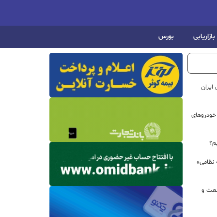
بازاریابی
بورس
ایران
خودروهای
م؟
 نظامی»
نعت و