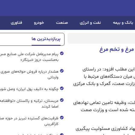
بانک و بیمه
نفت و انرژی
صنعت
خودرو
فناوری
پربازدیدترین ها
 مرغ و تخم مرغ
پیام مدیرعامل شرکت ملی صنایع مس 
به‌مناسبت «روز خبرنگار»
 این مطلب افزود: در راستای
هشدار درباره فروش حواله‌های صوری 
یان دستگاه‌های مرتبط با
وارداتی
وزارت صمت، گمرک و بانک مرکزی
چگونه به «کیف پول ایران» وصل شوی
عربستان، ترکیه و پاکستان «توافقنامه
ولت، وظیفه تامین تمامی نهادهای
امضا کردند
ذاشته شده است و وزارت صمت
ظرفیت‌های گسترده‌ تبریز در حوزه ص
کارآفرینی
جهاد کشاورزی مسئولیت پیگیری