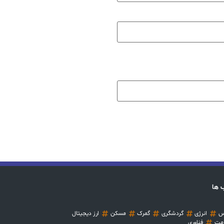
 ها
س
انرژی
گردشگری
گمرک
مسکن
ارز دیجیتال
مت
فناوری