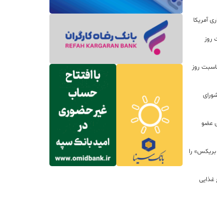
ی آمریکا
 روز
اسبت روز
ورای
ی عضو
 بریکس» را
 غذایی