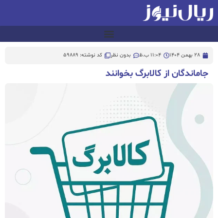
28 بهمن 1404
11:04 ب.ظ
بدون نظر
کد نوشته: 59889
جاماندگان از کالابرگ بخوانند