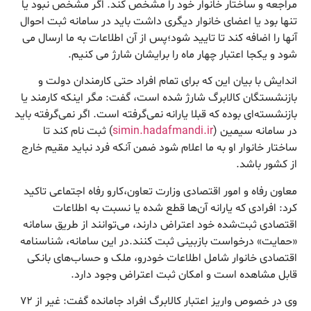
مراجعه و ساختار خانوار خود را مشخص کند. اگر مشخص نبود یا
تنها بود یا اعضای خانوار دیگری داشت باید در سامانه ثبت احوال
آنها را اضافه کند تا تایید شود؛پس از آن اطلاعات به ما ارسال می
شود و یکجا اعتبار چهار ماه را برایشان شارژ می کنیم.
اندایش با بیان این که برای تمام افراد حتی کارمندان دولت و
بازنشستگان کالابرگ شارژ شده است، گفت: مگر اینکه کارمند یا
بازنشسته‌ای بوده که قبلا یارانه نمی‌گرفته است. اگر نمی‌گرفته باید
در سامانه سیمین (
simin.hadafmandi.ir
) ثبت نام کند تا
ساختار خانوار او به ما اعلام شود ضمن آنکه فرد نباید مقیم خارج
از کشور باشد.
معاون رفاه و امور اقتصادی وزارت تعاون،کارو رفاه اجتماعی تاکید
کرد: افرادی که یارانه آن‌ها قطع شده یا نسبت به اطلاعات
اقتصادی ثبت‌شده خود اعتراض دارند، می‌توانند از طریق سامانه
«حمایت» درخواست بازبینی ثبت کنند.در این سامانه، شناسنامه
اقتصادی خانوار شامل اطلاعات خودرو، ملک و حساب‌های بانکی
قابل مشاهده است و امکان ثبت اعتراض وجود دارد.
وی در خصوص واریز اعتبار کالابرگ افراد جامانده گفت: غیر از ۷۲