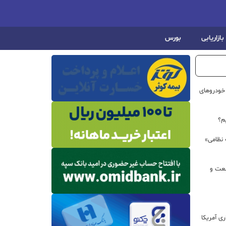
بازاریابی
بورس
خودروهای
م؟
 نظامی»
نعت و
ی آمریکا