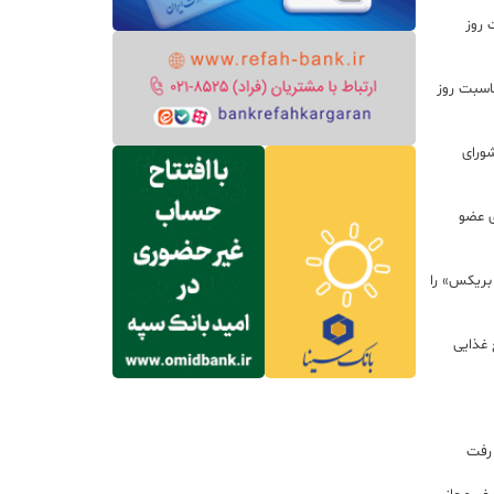
 روز
اسبت روز
ورای
ی عضو
 بریکس» را
 غذایی
 رفت