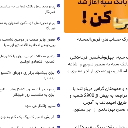
پیام مدیرعامل بانک تجارت به مناسبت
خبرنگار
پیام مدیرعامل ذوب‌آهن اصفهان به من
خبرنگار
بزرگ حساب‌های قرض‌الحسنه
حضور وزیر صمت در دومین نشست ش
بین‌دولتی اتحادیه اقتصادی اوراسیا
ارتقای مبادلات تجاری ایران با کشورها
 بانک سپه، چهل‌وششمین قرعه‌کشی
اتحادیه اقتصادی اوراسیا
انک سپه به منظور ترویج و اشاعه
امی، بهره‌مندی از اجر معنوی و
ایران پیشنهاد برگزاری دوره‌ای «اکسپو
ارائه کرد
 از تاریخ 16 خرداد 1405 آغاز شده و هموطنان گرامی می‌توانند با
پیام دبیر فدراسیون تشکل‌های صنایع
ایران به مناسبت روز خبرنگار
افتتاح حساب، تکمیل و افزایش موجودی خود از طریق مراجعه به بیش از 2900 شعبه و
 طریق امیدبانک به آدرس
سایپا واگذار می شود
شی بزرگ، ضمن بهره‌مندی از اجر معنوی،
افزایش اعتبار کالابرگ یک گام به جلو
ال جوایز نقدی دیگر به برندگان