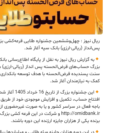
ریال نیوز : چهل‌وششمین جشنواره طلایی قرعه‌کشی 
پس‌انداز (ریالی-ارزی) بانک سپه آغاز شد.
به گزارش ریال نیوز به نقل از پایگاه اطلاع‌رسانی
بزرگ حساب‌های قرض‌الحسنه پس انداز (ریالی-ارزی) ب
سنت پسندیده قرض‌الحسنه با هدف توسعه بانکداری اسل
کمک به نیازمندان آغاز شد.
این جشنواره بزرگ
باجه فعال در سراسر کشور و یا به صورت غیرحضوری از
http://omidbank.ir و شرکت در این قرعه ک
برنده یکی از هزاران جایزه ارزنده این دوره باشند.
در این دوره هزاران جایزه ویژه طلایی و میلیاردها ری