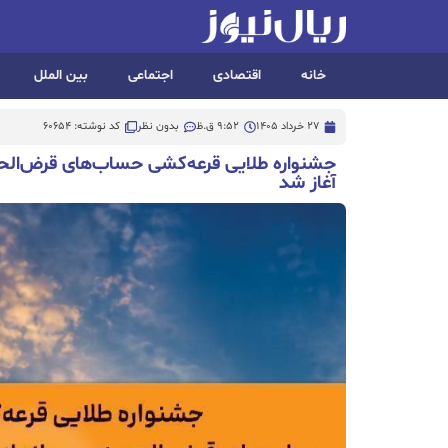
خانه
اقتصادی
اجتماعی
بین الملل
27 خرداد 1405
9:52 ق.ظ
بدون نظر
کد نوشته: 60654
جشنواره طلایی قرعه‌کشی حساب‌های قرض‌الح
آغاز شد