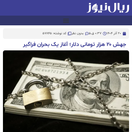
20 آذر 1404
0:37 ق.ظ
بدون نظر
کد نوشته: 57845
جهش ۲۰ هزار تومانی دلار؛ آغاز یک بحران فراگیر