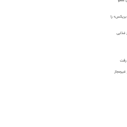
ی عضو
 بریکس» را
 غذایی
 رفت