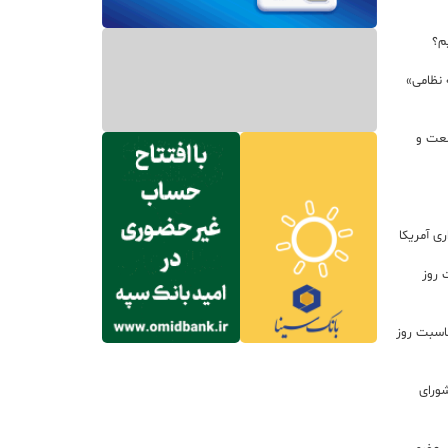
م؟
 نظامی»
نعت و
ی آمریکا
 روز
اسبت روز
ورای