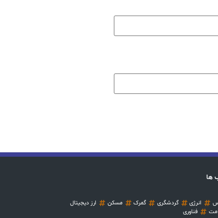
 ها
س
انرژی
گردشگری
گمرک
مسکن
ارز دیجیتال
مت
فناوری