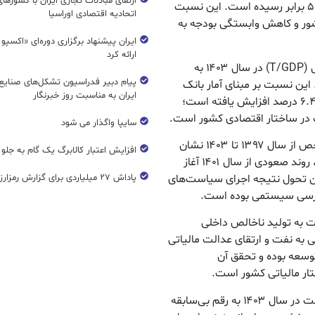
ارتقای مبادلات تجاری ایران با کشورها
نفتی در تأمین منابع عمومی بودجه به رقم بی‌سابقه ۵.۵ برابر رسیده است. این نسبت
اتحادیه اقتصادی اوراسیا
شور و کاهش وابستگی بودجه به
ایران پیشنهاد برگزاری دوره‌ای «اکسپو
ارائه کرد
سبحانیان گفت: نسبت مالیات به تولید ناخالص داخلی (T/GDP) در سال ۱۴۰۳ به
پیام دبیر فدراسیون تشکل‌های صنایع
ن نسبت بر مبنای آمار بانک
ایران به مناسبت روز خبرنگار
مرکزی به ۸.۳ درصد و بر اساس آمار مرکز آمار ایران به ۶.۴ درصد افزایش یافته است؛
 در ساختار اقتصادی کشور است.
سایپا واگذار می شود
معاون وزیر اقتصاد گفت: مقایسه روند سالانه این شاخص از سال ۱۳۹۷ تا ۱۴۰۳ نشان
افزایش اعتبار کالابرگ یک گام به جلو
می‌دهد که پس از افت نسبی در سال‌های ۱۳۹۹ و ۱۴۰۰، روند صعودی از سال ۱۴۰۱ آغاز
ه است. این تحول نتیجه اجرای سیاست‌های
پاداش ۲۷ میلیاردی برای گزارش رمزارز غیرمجاز
رسی سیستمی بوده است.
 به تولید ناخالص داخلی
 به نفت و ارتقای عدالت مالیاتی
وسعه بوده و تحقق آن
ار مالیاتی کشور است.
سبحانیان افزود: نسبت مالیات به هزینه‌های جاری دولت در سال ۱۴۰۳ به رقم بی‌سابقه