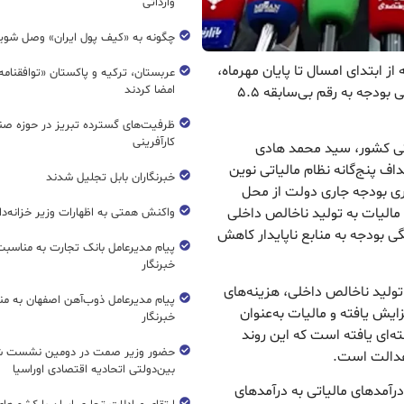
وارداتی
چگونه به «کیف پول ایران» وصل شوی
از ابتدای امسال تا پایان مهرماه،
عربستان، ترکیه و پاکستان «توافقنامه
امضا کردند
نسبت درآمدهای مالیاتی به نفتی در تامین منابع عمومی بودجه به رقم بی‌سابقه ۵.۵
ظرفیت‌های گسترده‌ تبریز در حوزه ص
کارآفرینی
یاتی کشور، سید محمد هادی
ف پنج‌گانه نظام مالیاتی نوین
خبرنگاران بابل تجلیل شدند
ری بودجه جاری دولت از محل
الیات به تولید ناخالص داخلی
واکنش همتی به اظهارات وزیر خزانه‌دار
 بودجه به منابع ناپایدار کاهش
پیام مدیرعامل بانک تجارت به مناسبت
خبرنگار
تولید ناخالص داخلی، هزینه‌های
پیام مدیرعامل ذوب‌آهن اصفهان به من
یش یافته و مالیات به‌عنوان
خبرنگار
ه‌ای یافته است که این روند
حضور وزیر صمت در دومین نشست ش
عدالت است.
بین‌دولتی اتحادیه اقتصادی اوراسیا
 هفت‌ماهه ابتدایی سال ۱۴۰۴ نسبت درآمدهای مالیاتی به درآمدهای