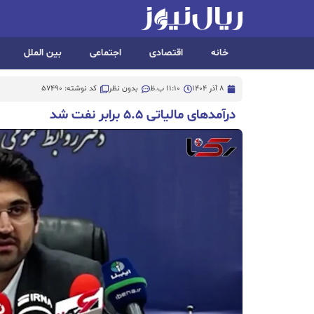
خانه
اقتصادی
اجتماعی
بین الملل
8 آذر 1404
11:10 ب.ظ
بدون نظر
کد نوشته: 57490
درآمدهای مالیاتی ۵.۵ برابر نفت شد