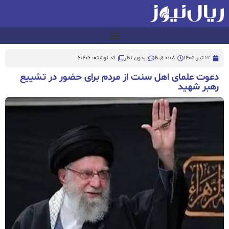
12 تیر 1405
0:08 ق.ظ
بدون نظر
کد نوشته: 61406
دعوت علمای اهل سنت از مردم برای حضور در تشییع
رهبر شهید