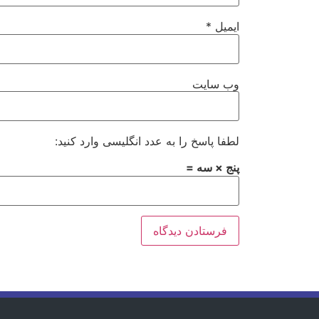
ایمیل
*
وب‌ سایت
لطفا پاسخ را به عدد انگلیسی وارد کنید:
پنج × سه =