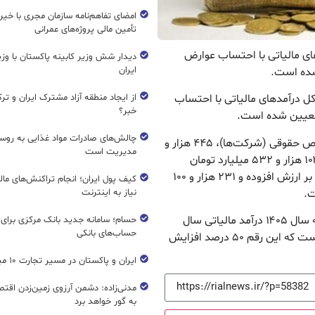
امضای تفاهم‌نامه سازمان مجری با خیر
تأمین مالی پروژه‌های عمرانی
ال ۱۴۰۵ سقف کل درآمدهای مالیاتی با احتساب عوارض
دیدار شش وزیر کابینه پاکستان با و
ایران
از ایجاد منطقه آزاد مشترک ایران و تر
یوز ، در لایحه بودجه سال ۱۴۰۵ سقف کل درآمدهای مالیاتی با احتساب
خبر؟
چالش‌های صادرات مواد غذایی به روسی
از این رقم، ۱۱۸۳ هزار ۳۹۹ میلیارد تومان مالیات اشخاص حقوقی (شرکت‌ها)، ۴۴۵ هزار و
مدیریت است
۷۶۷ میلیارد تومان مالیات بر درآمد اشخاص حقیقی، ۱۰۳ هزار و ۵۳۲ میلیارد تومان
مالیات بر ثروت، ۹۹۷ هزار و ۳۰۰ میلیارد تومان مالیات بر ارزش افزوده و ۲۳۱ هزار و ۱۰۰
کیف پول ایران؛ انجام تراکنش‌های ما
ت.
نیاز به اینترنت
بنابراین بدون احتساب عوارض واردات، در لایحه بودجه سال ۱۴۰۵ درآمد مالیاتی سال
حسام؛ سامانه جدید بانک مرکزی برای
حساب‌های بانکی
آینده ۲ هزار و ۷۳۰ هزار میلیارد تومان پیشنهاد شده است که این رقم ۵۰ درصد افزایش
ایران و پاکستان در مسیر تجارت ۱۰ میلیارد دلاری
مدنی‌زاده: دشمن آرزوی زمین‌زدن اقتصاد
به گور خواهد برد