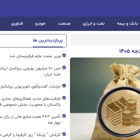
بانک و بیمه
نفت و انرژی
صنعت
خودرو
فناوری
پربازدیدترین ها
وزیر صمت عازم قرقیزستان شد
ضرر ۷۰ میلیون یورویی بروکسل ایرل
علیه ایران
جزئیات گفت‌وگوی تلویزیونی پزشکیان 
ظرفیت‌های جدید همکاری‌های تجاری ای
پاکستان با محوریت بخش خصوصی فع
تأمین ۴۴۳ همت منابع مالی از بازار
چهار ماه
کارکنان ” ویتانا ” روز کارفرما را گرامی 