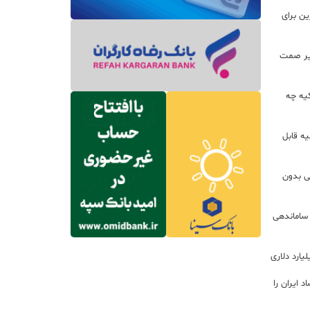
ین برای
زير صمت
کیه چه
ه قابل
لی بدون
 ساماندهی
 ایران را