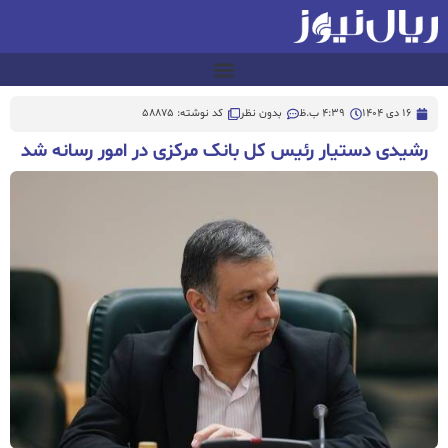
16 دی 1404
4:39 ب.ظ
بدون نظر
کد نوشته: 58875
رشیدی دستیار رئیس کل بانک مرکزی در امور رسانه شد