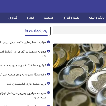
بانک و بیمه
نفت و انرژی
صنعت
خودرو
فناوری
پربازدیدترین ها
جزئیات فعال‌سازی «کیف پول ایران» ا
مصوبه تسهیلات گمرکی در شرایط اضط
شد
کارگروه مشترک تجاری ایران و هند اح
«خواستگارستان» به روی صحنه می آی
وزیر صمت عازم قرقیزستان شد
ضرر ۷۰ میلیون یورویی بروکسل ایرل
علیه ایران