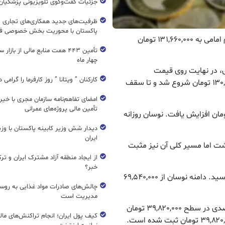
جزئیات گفت‌وگوی تلویزیونی پزشکیان 
ظرفیت‌های جدید همکاری‌های تجاری ای
پاکستان با محوریت بخش خصوصی فع
ریال نیوز : امروز یکشنبه ۱۶ آذر ۱۴۰۴، قیمت سکه تمام امامی به ۱۳۱,۶۶۰,۰۰۰ تومان
تأمین ۴۴۳ همت منابع مالی از بازار
چهار ماه
ز، سکه امامی با افزایش ۰.۹۴ درصدی، در نهایت روی قیمت
کارکنان ” ویتانا ” روز کارفرما را گرامی 
۱۳۱,۶۶۰,۰۰۰ تومان ایستاد. قیمت امروز از کف ۱۳۰,۴۳۰,۰۰۰ تومان شروع شد و تا سقف
امضای تفاهم‌نامه سازمان مجری با خیر
تأمین مالی پروژه‌های عمرانی
هار آزادی با رشد ۰.۸۸ درصدی به ۱۲۴,۶۰۰,۰۰۰ تومان افزایش یافت. نوسان روزانه
دیدار شش وزیر کابینه پاکستان با و
ایران
اشت اما مسیر کلی آن نیز مثبت
از ایجاد منطقه آزاد مشترک ایران و تر
خبر؟
نیم‌سکه با افزایش ۱.۰۶ درصدی به ۶۹,۸۳۰,۰۰۰ تومان رسید. دامنه نوسان از ۶۹,۵۴۰,۰۰۰
چالش‌های صادرات مواد غذایی به روسی
مدیریت است
ربع‌سکه یکی از رکوردداران امروز بود و با رشد ۲.۰۲ درصدی در سطح ۳۹,۸۲۰,۰۰۰ تومان
کیف پول ایران؛ انجام تراکنش‌های ما