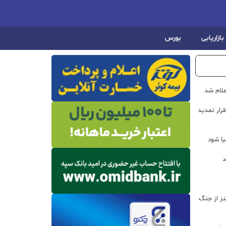
بازاریابی
بورس
علام شد
رار تمدید
یا شود
د
اینز از جنگ