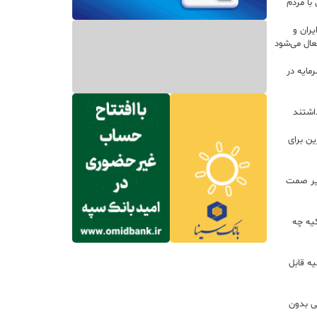
با مردم
ران و
ال می‌شود
 سرمایه در
داشتند
ین برای
زير صمت
کیه چه
ه قابل
لی بدون