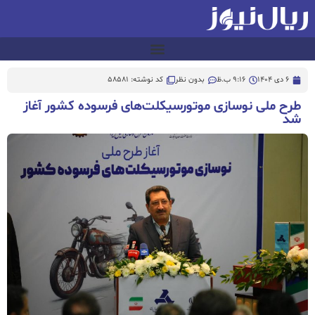
6 دی 1404
9:16 ب.ظ
بدون نظر
کد نوشته: 58581
طرح ملی نوسازی موتورسیکلت‌های فرسوده کشور آغاز
شد