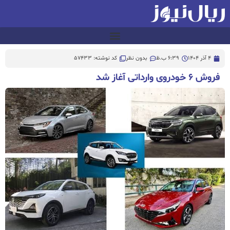
4 آذر 1404
6:39 ب.ظ
بدون نظر
کد نوشته: 57433
فروش ۶ خودروی وارداتی آغاز شد