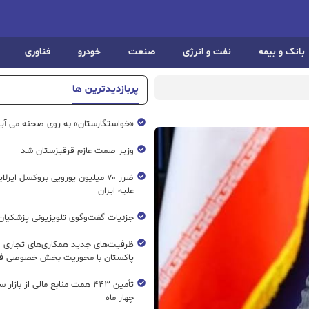
بانک و بیمه
نفت و انرژی
صنعت
خودرو
فناوری
پربازدیدترین ها
«خواستگارستان» به روی صحنه می آی
وزیر صمت عازم قرقیزستان شد
ضرر ۷۰ میلیون یورویی بروکسل ایرل
علیه ایران
جزئیات گفت‌وگوی تلویزیونی پزشکیان 
ظرفیت‌های جدید همکاری‌های تجاری ای
پاکستان با محوریت بخش خصوصی فع
تأمین ۴۴۳ همت منابع مالی از بازار
چهار ماه