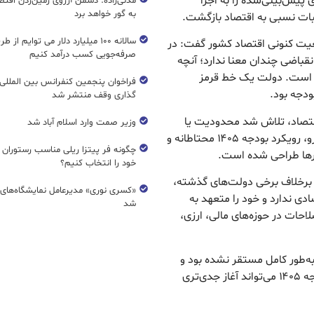
 پیش‌بینی‌شده را به اجرا
مدنی‌زاده: دشمن آرزوی زمین‌زدن اقتصاد
به گور خواهد برد
بات نسبی به اقتصاد بازگشت.
سالانه ۱۰۰ میلیارد دلار می توایم از ط
ضعیت کنونی اقتصاد کشور گفت: در
صرفه‌جویی کسب درآمد کنیم
نقباضی چندان معنا ندارد؛ آنچه
لی است. دولت یک خط قرمز
فراخوان پنجمین کنفرانس بین المللی 
دجه بود.
گذاری وقف منتشر شد
اقتصاد، تلاش شد محدودیت یا
وزیر صمت وارد اسلام آباد شد
فشار جدیدی به فعالان اقتصادی تحمیل نشود. از این رو، رویکرد بودجه ۱۴۰۵ محتاطانه و
چگونه فر پیتزا ریلی مناسب رستوران 
ورها طراحی شده است.
خود را انتخاب کنیم؟
: برخلاف برخی دولت‌های گذشته،
«کسری نوری» مدیرعامل نمایشگاه‌های ب
ی ندارد و خود را متعهد به
شد
۱۴۰ در ادامه مسیر اصلاحات در حوزه‌های مالی، ارزی،
 در زمان تدوین بودجه ۱۴۰۴، دولت به‌طور کامل مستقر نشده بود و
امکان اعمال بسیاری از نوآوری‌ها وجود نداشت، اما بودجه ۱۴۰۵ می‌تواند آغاز جدی‌تری