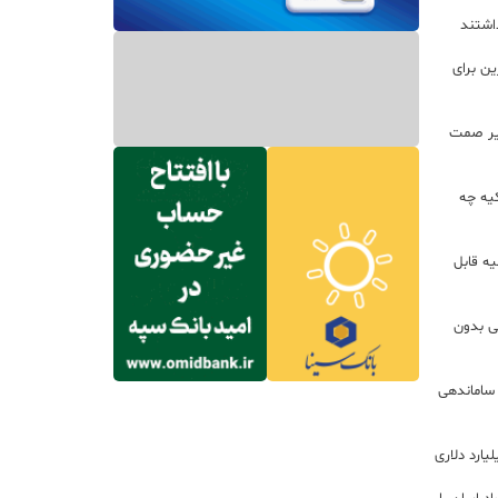
داشتند
ین برای
زير صمت
کیه چه
ه قابل
لی بدون
 ساماندهی