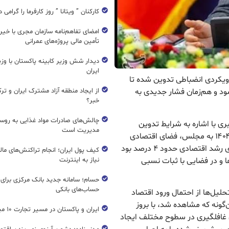
کارکنان ” ویتانا ” روز کارفرما را گرامی 
امضای تفاهم‌نامه سازمان مجری با خیر
تأمین مالی پروژه‌های عمرانی
دیدار شش وزیر کابینه پاکستان با و
ایران
 : معاون سازمان برنامه گفت: بودجه ۱۴۰۵ با رویکردی انضباطی تدوین شده تا
د و هم‌زمان فشار جدیدی به
از ایجاد منطقه آزاد مشترک ایران و تر
خبر؟
چالش‌های صادرات مواد غذایی به روسی
ی با اشاره به شرایط تدوین
مدیریت است
بودجه سال ۱۴۰۴ اظهار کرد: در زمان ارائه لایحه بودجه ۱۴۰۴ به مجلس، فضای اقتصادی
کشور با شرایط فعلی تفاوت اساسی داشت. هدف‌گذاری رشد اقتصادی حدود ۴ درصد بود
کیف پول ایران؛ انجام تراکنش‌های ما
ا و در فضایی با ثبات نسبی
نیاز به اینترنت
حسام؛ سامانه جدید بانک مرکزی برای
حساب‌های بانکی
 با فرآیند تدوین بودجه ۱۴۰۴، برخی تحلیل‌ها از احتمال ورود اقتصاد
نه که مشاهده شد، با بروز
ایران و پاکستان در مسیر تجارت ۱۰ میلیارد دلاری
 غافلگیری در سطوح مختلف ایجاد