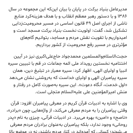
مدیرعامل بنیاد برکت در پایان با بیان این‌که این مجموعه در سال
۱۳۸۶ و با دستور رهبر معظم انقلاب و با هدف هزینه‌کرد منابع
ناشی از اجرای اصل ۴۹ قانون اساسی در مسیر محرومیت‌زدایی
تشکیل شد، گفت: اولویت نخست بنیاد برکت مسجد است و
امیدواریم با تقویت نقش مردم و مساجد، بتوانیم گام‌های
مؤثرتری در مسیر رفع محرومیت از کشور برداریم.
حجت‌الاسلام‌والمسلمین محمدجواد حاج‌علی‌اکبری نیز در آیین
اختتامیه نخستین رویداد ملی ائمه جماعات در قم با تبیین سیره
انبیا و اولیای الهی، اظهار کرد: سیره معیار در تبلیغ دین، همان
سیره پیامبران الهی و اولیای خداست که به‌روشنی نشان می‌دهد
«اول خدمت، آنگاه دعوت». این سیره به‌صورت کامل در رفتار و
منش امیرالمؤمنین علی علیه‌السلام متجلی است.
وی با اشاره به ادبیات قرآن کریم در معرفی پیامبران افزود: قرآن
وقتی پیامبران را به مردم معرفی می‌کند، از واژه‌هایی چون «برادر»،
«ناصح» و «امین» بهره می‌برد. در ادبیات قرآنی، چیزی به نام «پدر
روحانی» وجود ندارد، بلکه پیامبران به‌عنوان برادران مردم معرفی
می‌شوند؛ کسانی که آمده‌اند در کنار مردم باشند، نه در موضع بالا