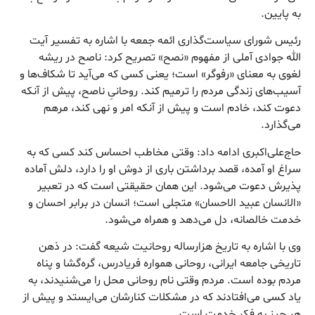
به پایین.
رئیس شورای سیاست‌گذاری ائمه جمعه با اشاره به تفسیر آیت
الله جوادی آملی از مفهوم «نصح» تصریح کرد: ناصح در ریشه
لغوی به معنای «رفوگر» است؛ یعنی کسی که می‌آید تا شکاف‌ها و
آسیب‌های زندگی مردم را ترمیم کند. روحانیِ ناصح، پیش از آنکه
دعوت کند، خادم است و پیش از آنکه امر و نهی کند، مرهم
می‌گذارد.
حاج‌علی‌اکبری ادامه داد: وقتی مخاطب احساس کند کسی که به
سراغ او آمده، قصد برداشتن باری از دوش او را دارد، دلش آماده
پذیرش دعوت می‌شود. این همان حقیقتی است که در تعبیر
«الانسان عبید الاحسان» متجلی است؛ انسان در برابر احسان و
خدمت خالصانه، دل می‌دهد و همراه می‌شود.
وی با اشاره به تاریخ هزارساله روحانیت شیعه گفت: در ذهن
تاریخی جامعه ایرانی، روحانی همواره فریادرس، گره‌گشا و پناه
مردم بوده است. مردم وقتی نام روحانی محل را می‌شنیدند، به
یاد کسی می‌افتادند که در مشکلات کنارشان می‌ایستد و پیش از
هر چیز به فکر خدمت است.