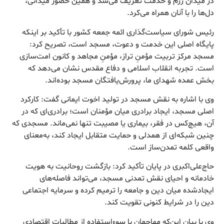
در میدان رزم و خدمت تعریف می‌شد و همین حضور میدانی،
دل‌ها را با آنان همراه می‌کرد.
رئیس شورای سیاست‌گذاری ائمه جمعه کشور با تأکید بر اینکه
پایگاه اصلی این خدمت و دعوت، مسجد است، تصریح کرد:
مسجد مرکز تربیت مؤمنِ تراز، مؤمنِ مجاهد و کانون امت‌سازی
است. تجربه انقلاب اسلامی و دفاع مقدس نشان می‌دهد که
بخش عمده شهدای ما، پرورش‌یافتگان مسجد بوده‌اند.
وی با اشاره به نقش مسجد در تولید اخوت ایمانی گفت: کارکرد
اصلی مسجد، ایجاد برادری میان مؤمنان است؛ برادری‌ای که در
آن، هیچ‌کس در فقر، بیماری یا مصیبت تنها نمی‌ماند. مسجدی که
چنین شبکه‌ای از همدلی و حمایت متقابل ایجاد کند، به‌معنای
واقعی کلمه تمدن‌ساز است.
حاج‌علی‌اکبری در پایان تأکید کرد: بازگشت روحانیت به هویت
خادمانه و احیای نقش تمدنی مسجد، می‌تواند فاصله‌های
ایجادشده میان دین و جامعه را ترمیم کرده و سرمایه اجتماعی
دین را در شرایط کنونی تقویت کند.
وی با بیان این‌که مهاجمان با سوءاستفاده از مطالبات اقتصادی