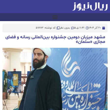
20 آذر 1404
11:41 ق.ظ
بدون نظر
کد نوشته: 57872
مشهد میزبان دومین جشنواره بین‌المللی رسانه و فضای
مجازی «سلمان»