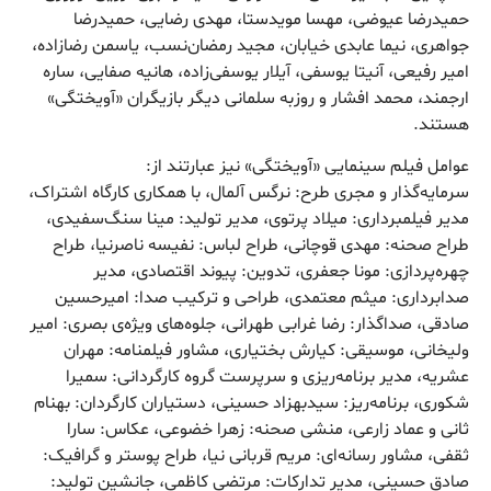
حمیدرضا عیوضی، مهسا مویدستا، مهدی رضایی، حمیدرضا
جواهری، نیما عابدی خیابان، مجید رمضان‌نسب، یاسمن رضازاده،
امیر رفیعی، آنیتا یوسفی، آیلار یوسفی‌زاده، هانیه صفایی، ساره
ارجمند، محمد افشار و روزبه سلمانی دیگر بازیگران «آویختگی»
هستند.
عوامل فیلم سینمایی «آویختگی» نیز عبارتند از:
سرمایه‌گذار و مجری طرح: نرگس آلمال، با همکاری کارگاه اشتراک،
مدیر فیلمبرداری: میلاد پرتوی، مدیر تولید: مینا سنگ‌سفیدی،
طراح صحنه: مهدی قوچانی، طراح لباس: نفیسه ناصرنیا، طراح
چهره‌پردازی: مونا جعفری، تدوین: پیوند اقتصادی، مدیر
صدابرداری: میثم معتمدی، طراحی و ترکیب صدا: امیرحسین
صادقی، صداگذار: رضا غرابی طهرانی، جلوه‌های ویژه‌ی بصری: امیر
ولیخانی، موسیقی: کیارش بختیاری، مشاور فیلمنامه: مهران
عشریه، مدیر برنامه‌ریزی و سرپرست گروه کارگردانی: سمیرا
شکوری، برنامه‌ریز: سیدبهزاد حسینی، دستیاران کارگردان: بهنام
ثانی و عماد زارعی، منشی صحنه: زهرا خضوعی، عکاس: سارا
ثقفی، مشاور رسانه‌ای: مریم قربانی نیا، طراح پوستر و گرافیک:
صادق حسینی، مدیر تدارکات: مرتضی کاظمی، جانشین تولید: