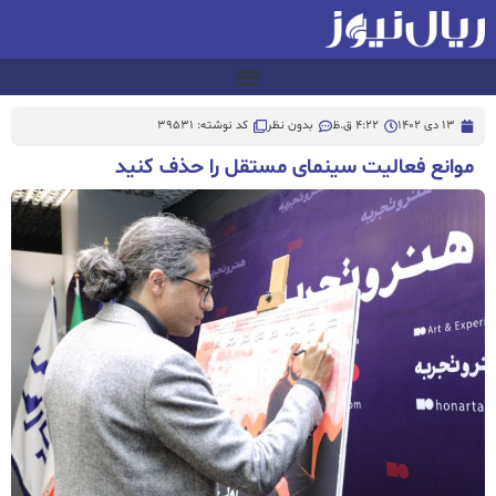
13 دی 1402
4:22 ق.ظ
بدون نظر
کد نوشته: 39531
موانع فعالیت سینمای مستقل را حذف کنید