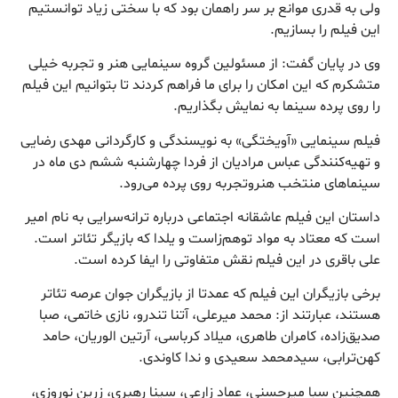
ولی به قدری موانع بر سر راهمان بود که با سختی زیاد توانستیم
این فیلم را بسازیم.
وی در پایان گفت: از مسئولین گروه سینمایی هنر و تجربه خیلی
متشکرم که این امکان را برای ما فراهم کردند تا بتوانیم این فیلم
را روی پرده سینما به نمایش بگذاریم.
فیلم سینمایی «آویختگی» به نویسندگی و کارگردانی مهدی رضایی
و تهیه‌کنندگی عباس مرادیان از فردا چهارشنبه ششم دی ماه در
سینماهای منتخب هنروتجربه روی پرده می‌رود.
داستان این فیلم عاشقانه اجتماعی درباره ترانه‌سرایی به نام امیر
است که معتاد به مواد توهم‌زاست و یلدا که بازیگر تئاتر است.
علی باقری در این فیلم نقش متفاوتی را ایفا کرده است.
برخی بازیگران این فیلم که عمدتا از بازیگران جوان عرصه تئاتر
هستند، عبارتند از: محمد میرعلی، آتنا تندرو، نازی خاتمی، صبا
صدیق‌زاده، کامران طاهری، میلاد کرباسی، آرتین الوریان، حامد
کهن‌ترابی، سیدمحمد سعیدی و ندا کاوندی.
همچنین سبا میرحسنی، عماد زارعی، سینا رهبری، زرین نوروزی،