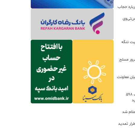
باره حجاب
س‌تی‌وی
یت تنگه
اعات: ۲۱ مزدور موساد و ۴ شرور مسلح
یان معاونت
توسعه خدمات رفاهی جاده‌ای با احداث ۵۹۸
د
علام شد
رار تمدید