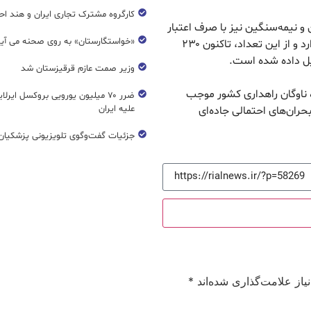
کارگروه مشترک تجاری ایران و هند اح
آلات سنگین و نیمه‌سنگین نیز با صرف اعتبار
«خواستگارستان» به روی صحنه می آی
۳.۵ همت از محل تولیدات داخلی در دستور کار قرار دارد و از این تعداد، تاکنون ۲۳۰
ویل داده شده است.
وزیر صمت عازم قرقیزستان شد
 ناوگان راهداری کشور موجب
ضرر ۷۰ میلیون یورویی بروکسل ایرل
علیه ایران
حران‌های احتمالی جاده‌ای
جزئیات گفت‌وگوی تلویزیونی پزشکیان 
از علامت‌گذاری شده‌اند
*