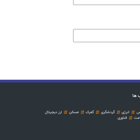
 ها
س
انرژی
گردشگری
گمرک
مسکن
ارز دیجیتال
مت
فناوری