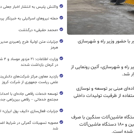
واکنش پلیس به انتشار اخبار جعلی در
حمله نیروهای اسرائیلی به خبرنگار پر
«محمد حقیقی» درگذشت
ور با حضور وزیر راه و شهرسازی
جزئیات متن اولیۀ طرح راهبردی مدیر
هرمز
وزارت اطل
در کرمان بازداشت شدند
یر راه و شهرسازی، آئین رونمایی از
ار شد.
بازدید معاون مرکز شرکت‌های دانش‌بن
علمی ریاست جمهوری از شرکت کروز
ه‌ای مبنی بر توسعه و نوسازی
استفاده از ظرفیت تولیدات داخلی
مجتمع خدماتی – رفاهی بین‌راهی جدی
جزئیات فعال‌سازی «کیف پول ایران» ا
 این گزارش، از مجموع قرارداد واردات ۷۳۰ دستگاه ماشین‌آلات سنگین با صرف
مصوبه تسهیلات گمرکی در شرایط اضط
اعتبار ۱۴ همت، تاکنون ۴۳۰ دستگاه ناوگان وارداتی تأمین و ۱۸۰ دستگاه ماشین‌آلات
شد
ی شده است.