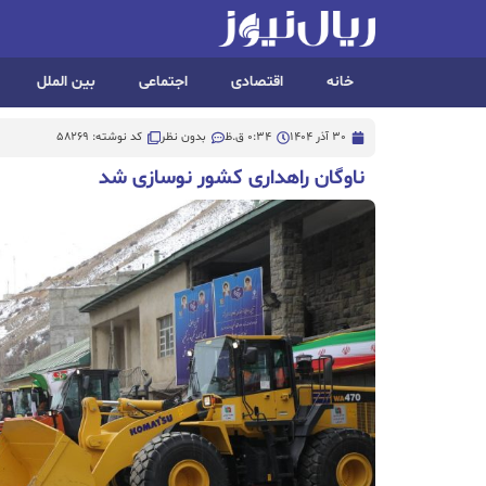
خانه
اقتصادی
اجتماعی
بین الملل
30 آذر 1404
0:34 ق.ظ
بدون نظر
کد نوشته: 58269
ناوگان راهداری کشور نوسازی شد