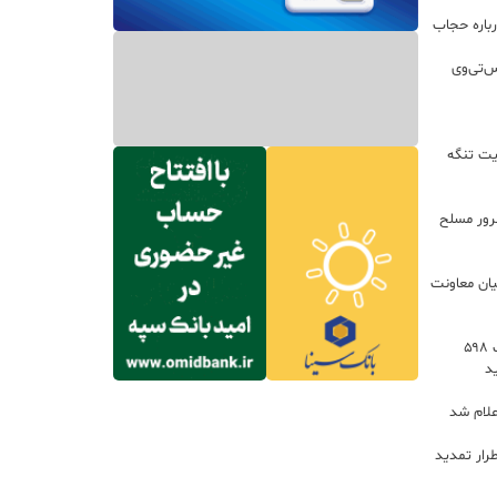
باره حجاب
س‌تی‌وی
یت تنگه
اعات: ۲۱ مزدور موساد و ۴ شرور مسلح
یان معاونت
توسعه خدمات رفاهی جاده‌ای با احداث ۵۹۸
د
علام شد
رار تمدید