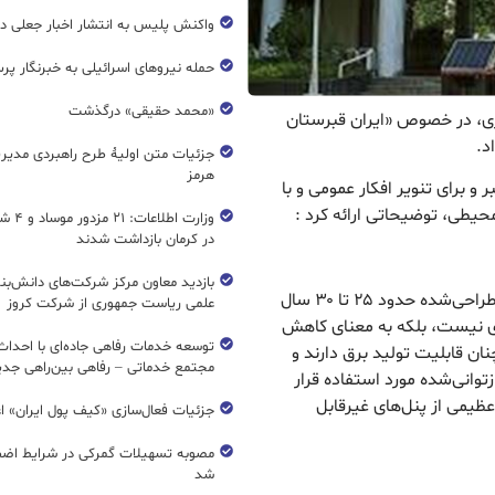
واکنش پلیس به انتشار اخبار جعلی در
حمله نیروهای اسرائیلی به خبرنگار پر
«محمد حقیقی» درگذشت
ازی، در خصوص «ایران قبرستان
د.
جزئیات متن اولیۀ طرح راهبردی مدیر
هرمز
 و برای تنویر افکار عمومی و با
یطی، توضیحاتی ارائه کرد :
وزارت اطل
در کرمان بازداشت شدند
بازدید معاون مرکز شرکت‌های دانش‌بن
پنل‌های خورشیدی متداول سیلیکونی دارای عمر مفید طراحی‌شده حدود ۲۵ تا ۳۰ سال
علمی ریاست جمهوری از شرکت کروز
اری نیست، بلکه به معنای کاهش
ان قابلیت تولید برق دارند و
مجتمع خدماتی – رفاهی بین‌راهی جدی
ازتوانی‌شده مورد استفاده قرار
عظیمی از پنل‌های غیرقابل
جزئیات فعال‌سازی «کیف پول ایران» ا
مصوبه تسهیلات گمرکی در شرایط اضط
شد