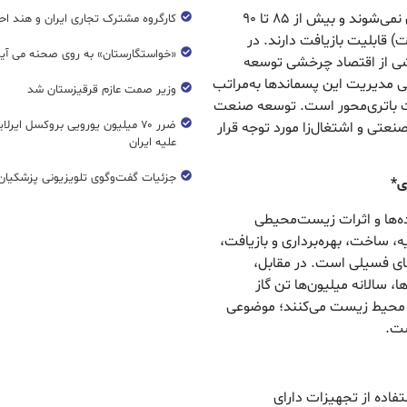
پنل‌های خورشیدی جزو پسماندهای خطرناک طبقه‌بندی نمی‌شوند و بیش از ۸۵ تا ۹۰
کارگروه مشترک تجاری ایران و هند اح
) قابلیت بازیافت دارند. در
«خواستگارستان» به روی صحنه می آی
بخشی از اقتصاد چرخشی توسعه
ی مدیریت این پسماندها به‌مراتب
وزیر صمت عازم قرقیزستان شد
ات باتری‌محور است. توسعه صنعت
ضرر ۷۰ میلیون یورویی بروکسل ایرل
نعتی و اشتغال‌زا مورد توجه قرار
علیه ایران
جزئیات گفت‌وگوی تلویزیونی پزشکیان 
ی*
تشار آلاینده‌ها و اثرات زیست‌محیطی
، ساخت، بهره‌برداری و بازیافت،
های فسیلی است. در مقابل،
ا، سالانه میلیون‌ها تن گاز
رد محیط زیست می‌کنند؛ موضوعی
ست.
تفاده از تجهیزات دارای