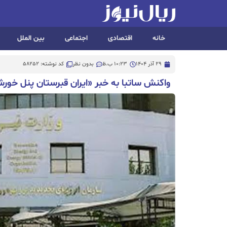
خانه
اقتصادی
اجتماعی
بین الملل
29 آذر 1404
10:23 ب.ظ
بدون نظر
کد نوشته: 58252
واکنش ساتبا به خبر «ایران قبرستان پنل خور