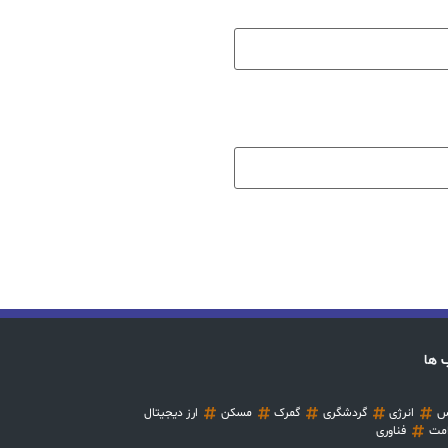
 ها
س
انرژی
گردشگری
گمرک
مسکن
ارز دیجیتال
مت
فناوری