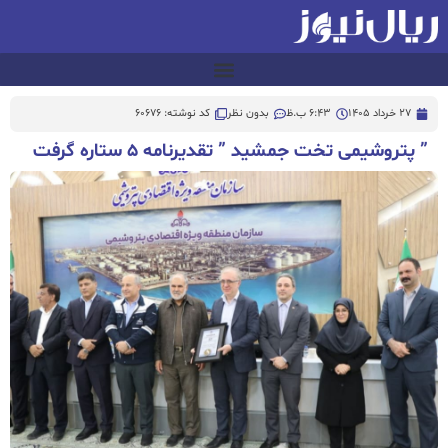
27 خرداد 1405
6:43 ب.ظ
بدون نظر
کد نوشته: 60676
” پتروشیمی تخت جمشید ” تقدیرنامه ۵ ستاره گرفت