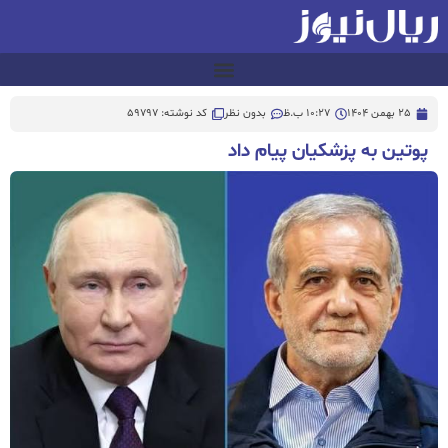
25 بهمن 1404
10:27 ب.ظ
بدون نظر
کد نوشته: 59797
پوتین به پزشکیان پیام داد