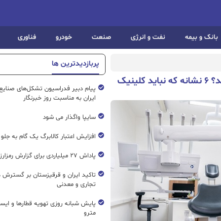
بانک و بیمه
نفت و انرژی
صنعت
خودرو
فناوری
پربازدیدترین ها
چگونه یک تزریق زیبایی می‌تواند خطرناک باشد؟ ۶ نشانه که نباید کلینیک
پیام دبیر فدراسیون تشکل‌های صنایع
ایران به مناسبت روز خبرنگار
سایپا واگذار می شود
افزایش اعتبار کالابرگ یک گام به جلو
پاداش ۲۷ میلیاردی برای گزارش رمزارز غیرمجاز
تاکید ایران و قرقیزستان بر گسترش ه
تجاری و معدنی
پایش شبانه روزی تهویه قطار‌ها و ایست
مترو