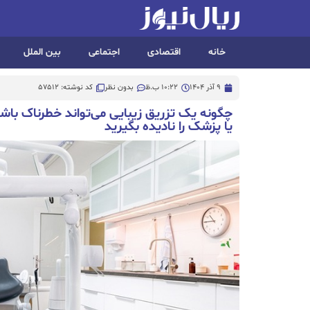
خانه
اقتصادی
اجتماعی
بین الملل
9 آذر 1404
10:22 ب.ظ
بدون نظر
کد نوشته: 57512
یا پزشک را نادیده بگیرید