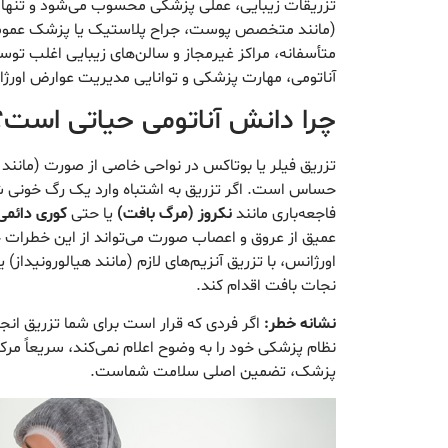
تزریقات زیبایی، عملی پزشکی محسوب می‌شود و تنها 
(مانند متخصص پوست، جراح پلاستیک یا پزشک عمومی 
متأسفانه، مراکز غیرمجاز و سالن‌های زیبایی اغلب توس
آناتومی، مهارت پزشکی و توانایی مدیریت عوارض اورژا
چرا دانش آناتومی حیاتی است؟
تزریق فیلر یا بوتاکس در نواحی خاصی از صورت (مانند
حساس است. اگر تزریق به اشتباه وارد یک رگ خونی شو
فاجعه‌باری مانند
نکروز (مرگ بافت)
یا حتی
کوری دائمی
عمیق از عروق و اعصاب صورت می‌تواند از این خطرات ج
اورژانس، با تزریق آنزیم‌های لازم (مانند هیالورونیداز) 
نجات بافت اقدام کند.
نشانه خطر:
اگر فردی که قرار است برای شما تزریق انج
نظام پزشکی خود را به وضوح اعلام نمی‌کند، سریعاً مرک
پزشک، تضمین اصلی سلامت شماست.