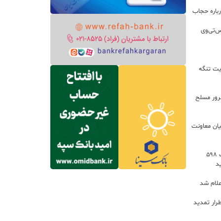
باره حجاب
س‌تی‌وی
یت تنگه
اعات: ۲۱ مزدور موساد و ۴ شرور مسلح
یان معاونت
توسعه خدمات رفاهی جاده‌ای با احداث ۵۹۸
د
علام شد
رار تمدید