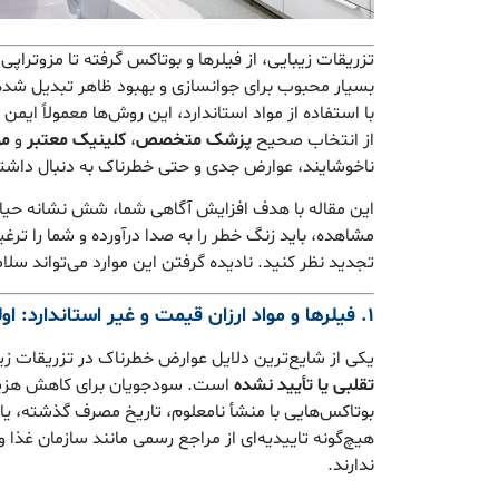
تزریقات زیبایی، از فیلرها و بوتاکس گرفته تا مزوتراپ
بسیار محبوب برای جوانسازی و بهبود ظاهر تبدیل ش
با استفاده از مواد استاندارد، این روش‌ها معمولاً ایم
از انتخاب صحیح
پزشک متخصص
،
کلینیک معتبر
و
مو
ناخوشایند، عوارض جدی و حتی خطرناک به دنبال داشته
این مقاله با هدف افزایش آگاهی شما، شش نشانه حیات
مشاهده، باید زنگ خطر را به صدا درآورده و شما را ترغ
تجدید نظر کنید. نادیده گرفتن این موارد می‌تواند سلام
۱. فیلرها و مواد ارزان قیمت و غیر استاندارد: اولین و بزرگترین خطر
یکی از شایع‌ترین دلایل عوارض خطرناک در تزریقات زیب
تقلبی یا تأیید نشده
است. سودجویان برای کاهش هزینه‌ه
بوتاکس‌هایی با منشأ نامعلوم، تاریخ مصرف گذشته، یا 
ندارند.