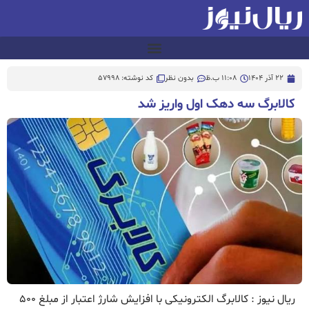
22 آذر 1404
11:08 ب.ظ
بدون نظر
کد نوشته: 57998
کالابرگ سه دهک اول واریز شد
ریال نیوز : کالابرگ الکترونیکی با افزایش شارژ اعتبار از مبلغ ۵۰۰