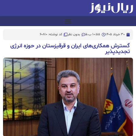
30 خرداد 1405
10:55 ب.ظ
بدون نظر
کد نوشته: 60810
گسترش همکاری‌های ایران و قرقیزستان در حوزه انرژی
تجدیدپذیر