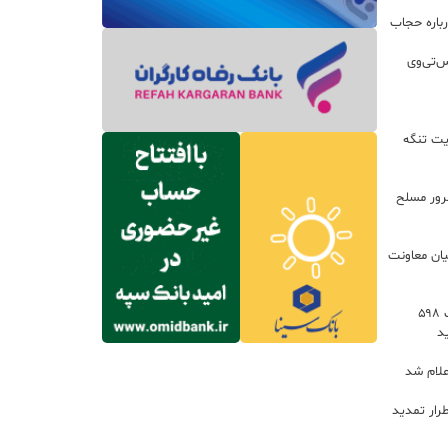
باره حجاب
س‌تی‌وی
یت تنگه
اعات: ۲۱ مزدور موساد و ۴ شرور مسلح
یان معاونت
توسعه خدمات رفاهی جاده‌ای با احداث ۵۹۸
د
علام شد
رار تمدید