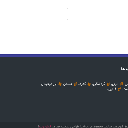
 ها
س
انرژی
گردشگری
گمرک
مسکن
ارز دیجیتال
مت
فناوری
وق این وب سایت محفوظ می باشد! طراحی سایت خبری:
آریان وب
!