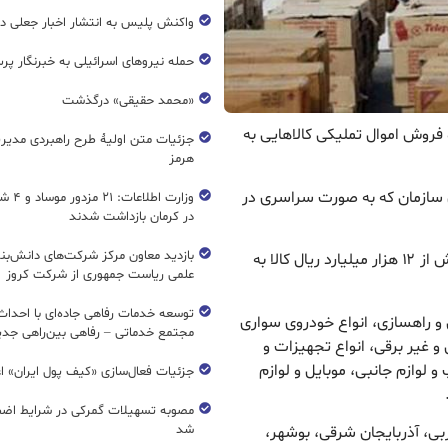
واکنش پلیس به انتشار اخبار جعلی در
حمله نیروهای اسرائیلی به خبرنگار پر
«محمد حقیقی» درگذشت
۲۹ سازمان جمع آوری و فروش اموال تملیکی کالاهایی به
جزئیات متن اولیۀ طرح راهبردی مدیر
هرمز
مزایده ۲۹۶ الکترونیکی این سازمان که به صورت سراسری در
وزارت اطل
در کرمان بازداشت شدند
بازدید معاون مرکز شرکت‌های دانش‌بن
در این مزایده ۷۷۰ پارتی دارای پیشنهاد بود و حدود بیش از ۱۲ هزار میلیارد ریال کالا به
علمی ریاست جمهوری از شرکت کروز
ن و راهسازی، انواع خودروی سواری
مجتمع خدماتی – رفاهی بین‌راهی جدی
 و غیر برقی، انواع تجهیزات و
 لوازم جانبی، موبایل و لوازم
جزئیات فعال‌سازی «کیف پول ایران» ا
مصوبه تسهیلات گمرکی در شرایط اضط
شد
ربی، آذربایجان شرقی، بوشهر،