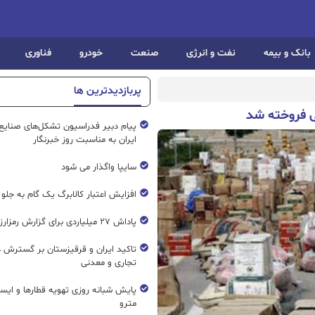
بانک و بیمه
نفت و انرژی
صنعت
خودرو
فناوری
پربازدیدترین ها
پیام دبیر فدراسیون تشکل‌های صنایع
ایران به مناسبت روز خبرنگار
سایپا واگذار می شود
افزایش اعتبار کالابرگ یک گام به جلو
پاداش ۲۷ میلیاردی برای گزارش رمزارز غیرمجاز
تاکید ایران و قرقیزستان بر گسترش ه
تجاری و معدنی
پایش شبانه روزی تهویه قطار‌ها و ایست
مترو