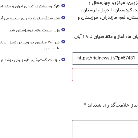
زوین، مرکزی، چهارمحال و
کارگروه مشترک تجاری ایران و هند اح
د، کردستان، اردبیل، لرستان،
تان، قم، مازندران، خوزستان و
«خواستگارستان» به روی صحنه می آی
وزیر صمت عازم قرقیزستان شد
مزایده سراسری ۲۹۶ اموال منقول از روز چهارشنبه ۲۱ آبان ماه آغاز و متقاضیان تا ۲۸ آبان
ضرر ۷۰ میلیون یورویی بروکسل ایرل
علیه ایران
جزئیات گفت‌وگوی تلویزیونی پزشکیان 
از علامت‌گذاری شده‌اند
*