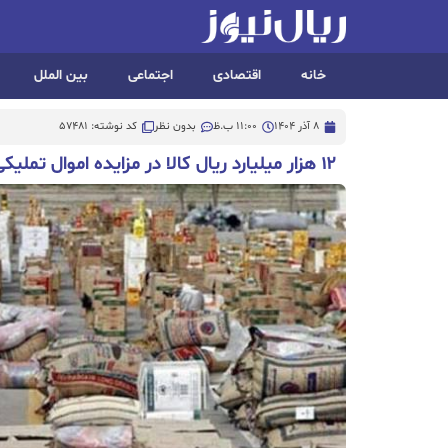
خانه
اقتصادی
اجتماعی
بین الملل
8 آذر 1404
11:00 ب.ظ
بدون نظر
کد نوشته: 57481
۱۲ هزار میلیارد ریال کالا در مزایده اموال تملیکی فروخته شد