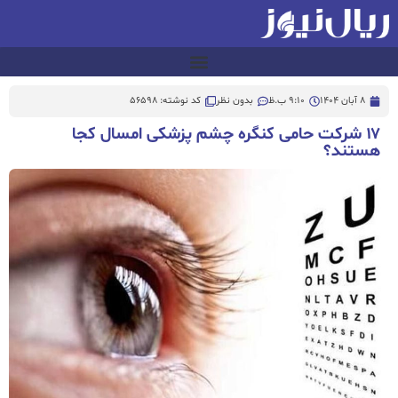
8 آبان 1404
9:10 ب.ظ
بدون نظر
کد نوشته: 56598
۱۷ شرکت حامی کنگره چشم پزشکی امسال کجا
هستند؟