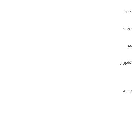
 روز
ن به
یر
شور از
ژی به