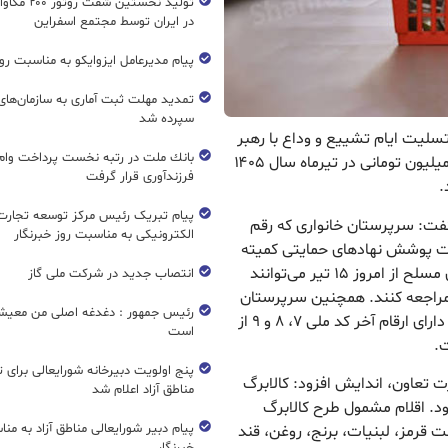
تولید نخستین شفت
در ایران توسط مجتمع اسفراین
پیام مدیرعامل ایزوایکو به مناسبت روز
تمدید مهلت ثبت آماری به سازمان‌های 
سپرده شد
 تسلیت ایام تشییع و وداع با رهبر
بانك ملت در رتبه نخست پرداخت وام ا
شهیدمان زمان‌بندی برداشت کالابرگ الکترونیکی یک میلیون تومانی در تیرماه سال ۱۴۰۵
فرزندآوری قرار گرفت
.
پیام تبریک رئیس مرکز توسعه تجارت
گفت: سرپرستان خانواری که رقم
الکترونیکی به مناسبت روز خبرنگار
می خانوارهای تحت پوشش نهادهای حمایتی کمیته
امداد امام خمینی (ره) و بهزیستی و خانوارهای نیروهای مسلح از امروز ۱۵ تیر می‌توانند
انتصاب جدید در شرکت ملی گاز
د مراجعه کنند. همچنین سرپرستان
رئیس جمهور : دغدغه اصلی من معیش
با ارقام پایانی کد ملی ۳، ۴، ۵ و ۶ از ۲۰ تیر و گروه های دارای ارقام آخر کد ملی ۷، ۸ و ۹ از
است
پنج اولویت دبیرخانه شورایعالی برای 
رت تعاون، اندایش افزود: کالابرگ
مناطق آزاد اعلام شد
بود. اقلام مشمول طرح کالابرگ
پیام دبیر شورایعالی مناطق آزاد به من
وشت قرمز، لبنیات، برنج، روغن، قند