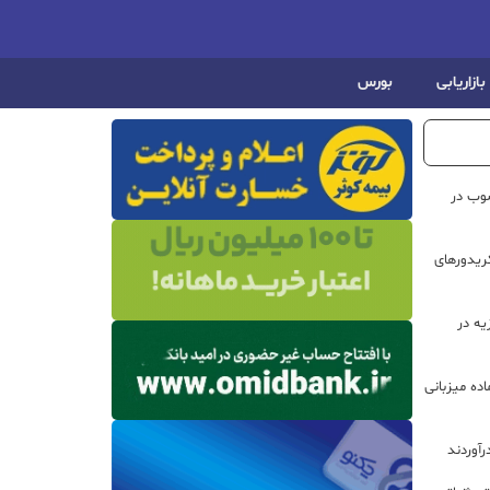
بازاریابی
بورس
صوب در
ریدورهای
هیزیه در
ده میزبانی
رآوردند