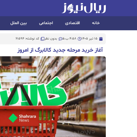
خانه
اقتصادی
اجتماعی
بین الملل
15 تیر 1405
4:58 ب.ظ
بدون نظر
کد نوشته: 61594
آغاز خرید مرحله جدید کالابرگ از امروز