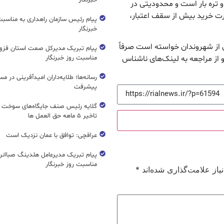
خبرنگار
 تره بار است و محدودیتی در
ورت خرید بیش از سقف اعتبار،
پیام رئیس سازمان راهداری به مناسبت
خبرنگار
ن از شهروندان خواسته است صرفاً
پیام تبریک مدیرکل صمت استان قزوی
مناسبت روز خبرنگار
شماره V.Refah اعتماد کرده و از مراجعه به لینک‌های ناشناس
رسانه‌ها؛ طلایه‌داران امیدآفرینی در مس
پیشرفت
گلایه رئیس صنف جایگاه‌های سوخت ک
تاخیر ۵ ماهه حق العمل ها
عراقچی: توافق با عمان نزدیک است
پیام تبریک مدیرعامل هلدینگ صباانر
مناسبت روز خبرنگار
از علامت‌گذاری شده‌اند
*