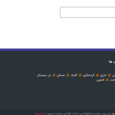
 ها
س
انرژی
گردشگری
گمرک
مسکن
ارز دیجیتال
مت
فناوری
وق این وب سایت محفوظ می باشد! طراحی سایت خبری:
آریان وب
!