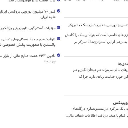
وزیر صمت عازم قرقیزستان شد
ضرر ۷۰ میلیون یورویی بروکسل ایرل
علیه ایران
رکتس و بررسی مدیریت ریسک با بروکر
جزئیات گفت‌وگوی تلویزیونی پزشکیان 
راتژی‌های خاصی است که بتواند ریسک را کاهش
ظرفیت‌های جدید همکاری‌های تجاری ای
ه برخی از این استراتژی‌ها با تمرکز بر
پاکستان با محوریت بخش خصوصی فع
تأمین ۴۴۳ همت منابع مالی از بازار
چهار ماه
تدی‌ها
ارهای مالی می‌تواند هم هیجان‌انگیز و هم
این حوزه جذابیت زیادی دارد، چرا که
 یوبیتکس
ظره بانک مرکزی در مسدودسازی درگاه‌های
 اقدام با هدف دریافت اطلاعات شفاف مالی،