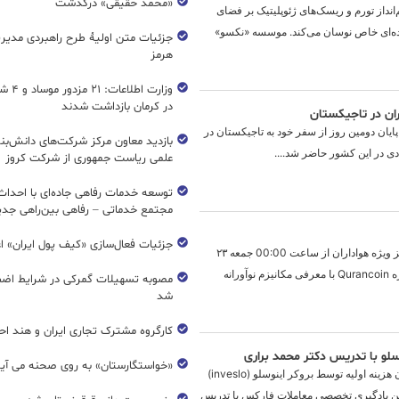
«محمد حقیقی» درگذشت
‌انداز تورم و ریسک‌های ژئوپلیتیک بر فضای
وده‌ای خاص نوسان می‌کند. موسسه «نکسو»
جزئیات متن اولیۀ طرح راهبردی مدیر
هرمز
وزارت اطل
در کرمان بازداشت شدند
ران در تاجیکستان
پایان دومین روز از سفر خود به تاجیکستان در
بازدید معاون مرکز شرکت‌های دانش‌بن
دی در این کشور حاضر شد....
علمی ریاست جمهوری از شرکت کروز
مجتمع خدماتی – رفاهی بین‌راهی جدی
جزئیات فعال‌سازی «کیف پول ایران» ا
نوآوری بلاکچین با ارزش‌های انسانی و جوایز ویژه هواداران از ساعت 00:00 جمعه ٢٣
ابانماه ١٤٠٤ مصادف با ١٣ نوامبر ٢٠٢٥ پروژه Qurancoin با معرفی مکانیزم نوآورانه
مصوبه تسهیلات گمرکی در شرایط اضط
شد
کارگروه مشترک تجاری ایران و هند اح
وسلو با تدریس دکتر محمد براری
«خواستگارستان» به روی صحنه می آی
مسیر ورود به دنیای حرفه‌ای معاملات، بدون هزینه اولیه توسط بروکر اینوسلو (inveslo)
من یادگیری تخصصی معاملات فارکس با تدریس