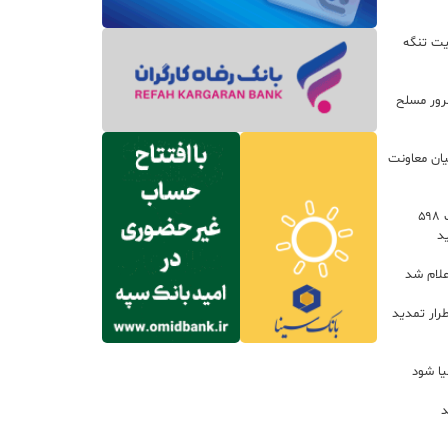
یت تنگه
اعات: ۲۱ مزدور موساد و ۴ شرور مسلح
یان معاونت
توسعه خدمات رفاهی جاده‌ای با احداث ۵۹۸
د
علام شد
رار تمدید
یا شود
د