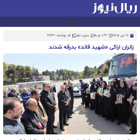
16 تیر 1405
0:22 ق.ظ
بدون نظر
کد نوشته: 61631
زائران اراکی «شهید قائد» بدرقه شدند