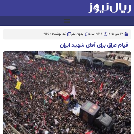
17 تیر 1405
2:39 ب.ظ
بدون نظر
کد نوشته: 61650
قیام عراق برای آقای شهید ایران