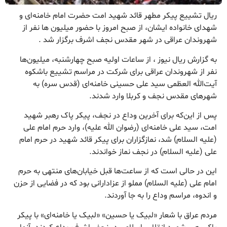
ریال تشییع پیکر مطهر قائد شهید امت حضرت امام خامنه‌ای و
شهدای خانواده ایشان، از صبح امروز با حضور میلیون ها نفر از
شهروندان عراقی در شهر مقدس نجف اشرف برگزار شد .
به گزارش ریال نیوز ، از ساعات اولیه صبح چهارشنبه، میلیون‌ها
نفر از شهروندان عراقی برای شرکت در مراسم تشییع باشکوه
آیت‌الله العظمی سید علی حسینی خامنه‌ای (قدس سره) به
شهرهای مقدس نجف و کربلا وارد شدند.
پس از این‌که برای آخرین وداع در نجف، پیکر پاک رهبر شهید
امت، سید علی خامنه‌ای (رضوان الله علیه)، وارد حرم امام علی
(علیه السلام) شد، نمازگزاران برای پیکر قائد شهید در حرم امام
علی (علیه السلام) در نجف نماز خواندند.
این در حالی است که از ساعت‌ها قبل خیابان‌های منتهی به حرم
امام علی (علیه السلام) مملو از عزادارانی بود که در فضایی از حزن
و اندوه، مراسم وداع را به جا آوردند.
مردم عراق با شعار «لبیک یا حسین» «لبیک یا خامنه‌ای» با پیکر